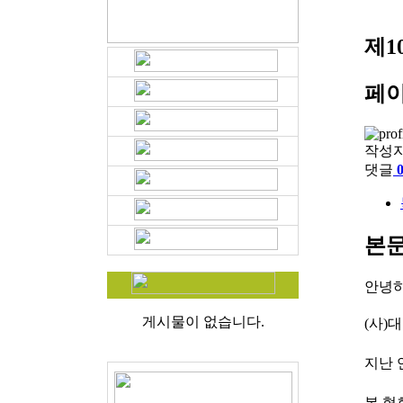
제1
페이
작성
댓글
본
안녕하
게시물이 없습니다.
(사)
지난 
본 협