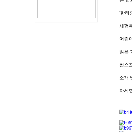
'한라
체험부
어린이
많은 
펀스포
소개 
자세한