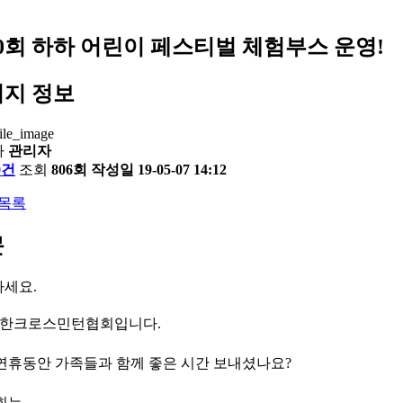
0회 하하 어린이 페스티벌 체험부스 운영!
지 정보
자
관리자
0건
조회
806회
작성일
19-05-07 14:12
목록
문
세요.
대한크로스민턴협회입니다.
연휴동안 가족들과 함께 좋은 시간 보내셨나요?
회는