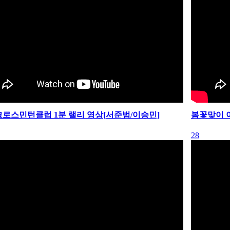
로스민턴클럽 1분 랠리 영상[서준범/이승민]
봄꽃맞이 
28