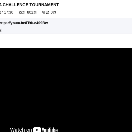
CA CHALLENGE TOURNAMENT
27 17:36
조회
802회
댓글
0건
https://youtu.be/Fl9k-e409Bw
결